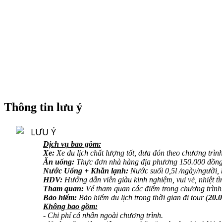
Thông tin lưu ý
LƯU Ý
Dịch vụ bao gồm:
Xe:
Xe du lịch
chất lượng tốt
, đưa đón theo chương trìn
Ăn uống:
Thực đơn nhà hàng địa phương 150.000 đồng
Nước
U
ống
+ Khăn lạnh
:
Nước suối
0,5l /ngày/người
,
HDV:
Hướng dẫn viên giàu kinh nghiệm, vui vẻ, nhiệt tì
Tham quan:
Vé
tham quan các điểm trong chương trình
Bảo hiểm:
Bảo hiểm du lịch
trong thời gian đi tour
(
2
0.
Không bao gồm:
- Chi phí cá nhân ngoài chương trình.