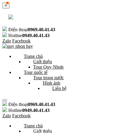
×
Điện thoại
0969.40.41.43
Hotline
0949.40.41.43
Zalo
Facebook
Trang chủ
Giới thiệu
Tour Quy Nhơn
Tour quốc tế
Tour trong nước
Hình ảnh
Liên hệ
Điện thoại
0969.40.41.43
Hotline
0949.40.41.43
Zalo
Facebook
Trang chủ
Giới thiệu