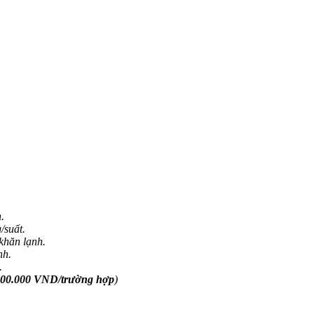
h
.
/suất.
 khăn lạnh.
nh.
.
000.000 VND/trường hợp
)